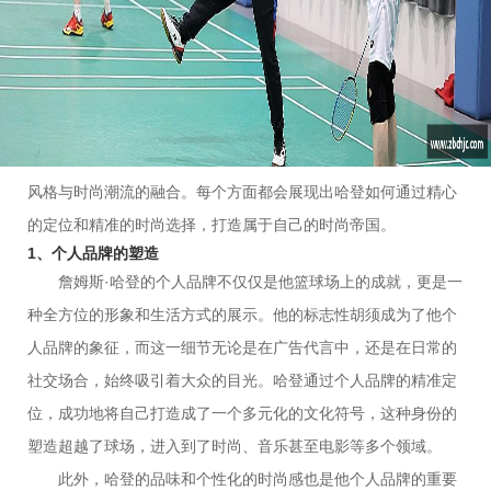
的球场成就，还因为他通过个性化的形象塑造与对潮流的敏锐捕
捉，创造了与篮球文化、街头文化以及奢侈品时尚完美融合的独
特魅力。本文将从四个方面详细分析詹姆斯·哈登如何通过其个人
品牌和独特的风格，在时尚界取得了巨大的成功：哈登的个人品
牌塑造、与时尚品牌的合作、社交媒体的战略运用以及他的街头
风格与时尚潮流的融合。每个方面都会展现出哈登如何通过精心
的定位和精准的时尚选择，打造属于自己的时尚帝国。
1、个人品牌的塑造
詹姆斯·哈登的个人品牌不仅仅是他篮球场上的成就，更是一
种全方位的形象和生活方式的展示。他的标志性胡须成为了他个
人品牌的象征，而这一细节无论是在广告代言中，还是在日常的
社交场合，始终吸引着大众的目光。哈登通过个人品牌的精准定
位，成功地将自己打造成了一个多元化的文化符号，这种身份的
塑造超越了球场，进入到了时尚、音乐甚至电影等多个领域。
此外，哈登的品味和个性化的时尚感也是他个人品牌的重要