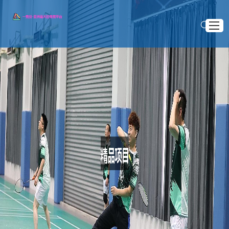
首页
知道一竞技
>
>
首页
精品项目
精品项目
詹姆斯·哈登如何凭借个人品牌和独特风格在时尚界取得巨大成功
公司动态
詹姆斯·哈登如何凭借个人品牌和独特风格在时尚
服务宗旨
界取得巨大成功
联系一竞技官方网站
2025 .12 .21
詹姆斯·哈登（James Harden），作为NBA的超级明星球
员，近年来在球场之外的表现同样引人注目，尤其是在时尚界的
成功。他的个人品牌与独特风格已经成为时尚界的热门话题，赢
得了无数设计师与品牌的青睐。哈登的时尚道路不仅仅依赖于他