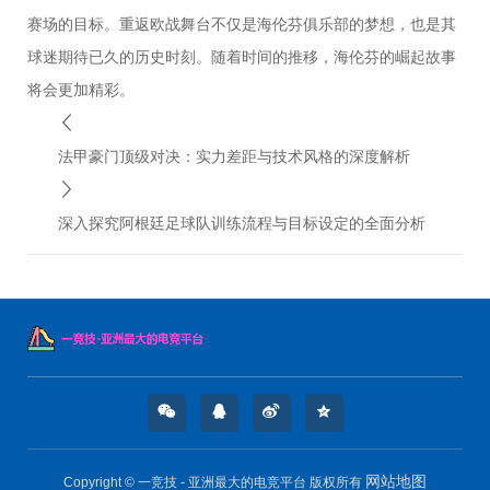
赛场的目标。重返欧战舞台不仅是海伦芬俱乐部的梦想，也是其
球迷期待已久的历史时刻。随着时间的推移，海伦芬的崛起故事
将会更加精彩。
法甲豪门顶级对决：实力差距与技术风格的深度解析
深入探究阿根廷足球队训练流程与目标设定的全面分析
网站地图
Copyright © 一竞技 - 亚洲最大的电竞平台 版权所有