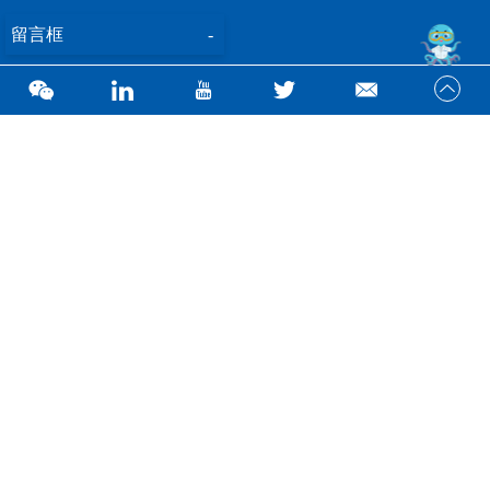
留言框
-