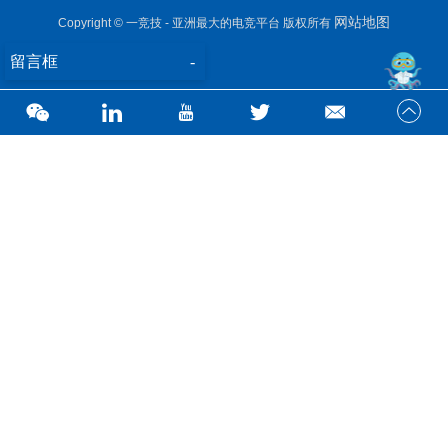
网站地图
Copyright © 一竞技 - 亚洲最大的电竞平台 版权所有
留言框
-