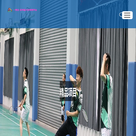
首页
知道一竞技
>
>
首页
精品项目
法甲豪门顶级对决：实力差距与技术风格的深度解析
精品项目
法甲豪门顶级对决：实力差距与技术风格的深度解
公司动态
析
服务宗旨
2026 .06 .28
联系一竞技官方网站
文章摘要：法甲（法国足球甲级联赛）一直以来都以其豪门
球队之间的激烈对抗而闻名，尤其是巴黎圣日耳曼（PSG）、马
赛、里昂和摩纳哥等豪门的顶级对决。这些球队之间的对决，不
仅在实力上存在差距，也在技术风格上有所不同。本文将从四个