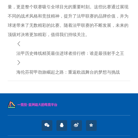
量，更是整个联赛吸引全球目光的重要时刻。这些比赛通过展现
不同的战术风格和竞技精神，提升了法甲联赛的品牌价值，并为
球迷带来了无数精彩的比赛。随着法甲联赛的不断发展，未来的
顶级对决将更加精彩，值得我们持续关注。
法甲历史锋线精英最佳进球者排行榜：谁是最强射手之王
海伦芬荷甲劲旅崛起之路：重返欧战舞台的梦想与挑战