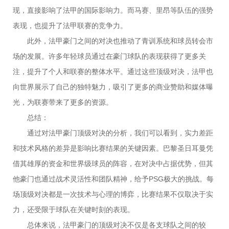
现，直接影响了法甲的国际影响力。而马赛、里昂等队伍的强势
表现，也提升了法甲联赛的竞争力。
此外，法甲豪门之间的对决也推动了青训系统和球员转会市
场的发展。许多年轻球员通过在豪门球队的表现获得了更多关
注，提升了个人和联赛的整体水平。通过这些顶级对决，法甲也
向世界展示了自己的独特魅力，吸引了更多的商业赞助和媒体曝
光，为联赛带来了更多的资源。
总结：
通过对法甲豪门顶级对决的分析，我们可以看到，实力差距
和技术风格的差异是影响比赛结果的关键因素。巴黎圣日耳曼凭
借其雄厚的资金和世界级球员的阵容，在对决中占据优势，但其
他豪门也通过战术灵活性和团队精神，给予PSG极大的挑战。每
场顶级对决都是一次技术与心理的博弈，比赛结果不仅取决于实
力，还受限于球队在关键时刻的表现。
总体来说，法甲豪门的顶级对决不仅是各支球队之间的较