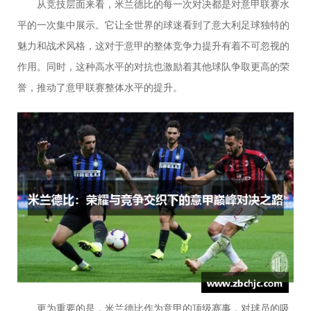
从竞技层面来看，米兰德比的每一次对决都是对意甲联赛水
平的一次集中展示。它让全世界的球迷看到了意大利足球独特的
魅力和战术风格，这对于意甲的整体竞争力提升有着不可忽视的
作用。同时，这种高水平的对抗也激励着其他球队争取更高的荣
誉，推动了意甲联赛整体水平的提升。
更为重要的是，米兰德比作为意甲的顶级赛事，对球员的吸