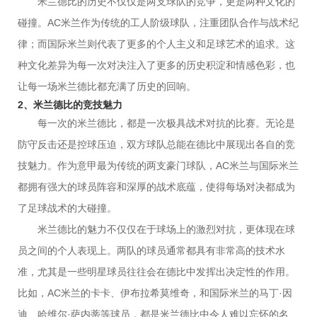
米兰德比的历史不仅仅是两支球队的竞争，更是两种文化的
碰撞。AC米兰作为传统的工人阶级球队，注重团队合作与战术纪
律；而国际米兰则代表了更多的个人主义和足球艺术的追求。这
种文化差异为每一次对决注入了更多的历史积淀和情感色彩，也
让每一场米兰德比都充满了历史的回响。
2、米兰德比的竞技魅力
每一次的米兰德比，都是一次极具战术对抗的比赛。无论是
防守反击还是控球压迫，双方球队总能在德比中展现出各自的竞
技魅力。作为意甲最为传统的两支豪门球队，AC米兰与国际米兰
都拥有强大的球员阵容和深厚的战术底蕴，使得每场对决都成为
了足球战术的大碰撞。
米兰德比的魅力不仅仅在于球场上的激烈对抗，更体现在球
员之间的个人表现上。两队的球员通常都具有非常高的技术水
准，尤其是一些明星球员往往会在德比中发挥出决定性的作用。
比如，AC米兰的卡卡、伊布拉希莫维奇，和国际米兰的马丁·因
迪、哈维尔·萨内蒂等球员，都是米兰德比中令人难以忘怀的名