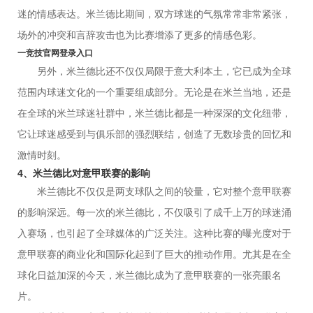
迷的情感表达。米兰德比期间，双方球迷的气氛常常非常紧张，
场外的冲突和言辞攻击也为比赛增添了更多的情感色彩。
一竞技官网登录入口
另外，米兰德比还不仅仅局限于意大利本土，它已成为全球
范围内球迷文化的一个重要组成部分。无论是在米兰当地，还是
在全球的米兰球迷社群中，米兰德比都是一种深深的文化纽带，
它让球迷感受到与俱乐部的强烈联结，创造了无数珍贵的回忆和
激情时刻。
4、米兰德比对意甲联赛的影响
米兰德比不仅仅是两支球队之间的较量，它对整个意甲联赛
的影响深远。每一次的米兰德比，不仅吸引了成千上万的球迷涌
入赛场，也引起了全球媒体的广泛关注。这种比赛的曝光度对于
意甲联赛的商业化和国际化起到了巨大的推动作用。尤其是在全
球化日益加深的今天，米兰德比成为了意甲联赛的一张亮眼名
片。