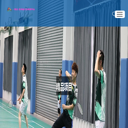
首页
知道一竞技
>
>
首页
精品项目
米兰德比：荣耀与竞争交织下的意甲巅峰对决之路
精品项目
米兰德比：荣耀与竞争交织下的意甲巅峰对决之路
公司动态
2025 .10 .07
服务宗旨
联系一竞技官方网站
米兰德比作为世界足坛最具声望的地方德比之一，不仅代表
了意甲的传统和实力，更是意大利足球荣耀与竞争的象征。每次
米兰德比的对决，无论是在圣西罗的主场，还是在对方的地盘，
都充满了极高的关注度与热烈的情感冲突。本文将从四个方面对
米兰德比进行详细阐述，探讨其历史渊源、球场上的激烈竞争、