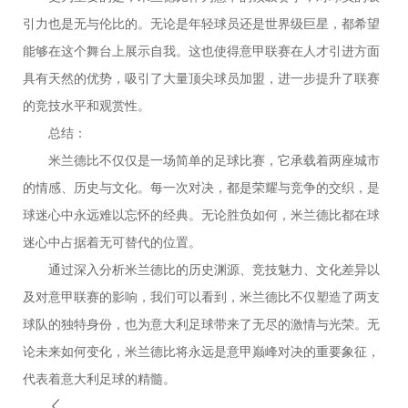
引力也是无与伦比的。无论是年轻球员还是世界级巨星，都希望
能够在这个舞台上展示自我。这也使得意甲联赛在人才引进方面
具有天然的优势，吸引了大量顶尖球员加盟，进一步提升了联赛
的竞技水平和观赏性。
总结：
米兰德比不仅仅是一场简单的足球比赛，它承载着两座城市
的情感、历史与文化。每一次对决，都是荣耀与竞争的交织，是
球迷心中永远难以忘怀的经典。无论胜负如何，米兰德比都在球
迷心中占据着无可替代的位置。
通过深入分析米兰德比的历史渊源、竞技魅力、文化差异以
及对意甲联赛的影响，我们可以看到，米兰德比不仅塑造了两支
球队的独特身份，也为意大利足球带来了无尽的激情与光荣。无
论未来如何变化，米兰德比将永远是意甲巅峰对决的重要象征，
代表着意大利足球的精髓。