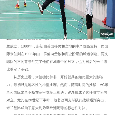
米兰两大俱乐部的文化差异以及德比对意甲联赛影响的重要性。
通过这些维度的分析，我们将更深入地理解米兰德比背后所蕴藏
的荣耀与竞争交织的情感力量。
1、米兰德比的历史渊源
米兰德比的起源可以追溯到20世纪初期，当时AC米兰和国
际米兰的两支球队分别代表了不同的社会阶层和文化背景。AC米
兰成立于1899年，起初由英国移民和当地的中产阶级支持，而国
际米兰则在1908年由一群偏向贵族和商业阶层的球迷创建。两支
球队的不同背景注定了他们在城市中的对立，也为日后的米兰德
比奠定了基础。
从历史上看，米兰德比并非一开始就具备如此巨大的影响
力，最初只是地区性的小型比赛。然而，随着时间的推移，AC米
兰和国际米兰不断在意甲赛场上相遇，逐渐形成了这种城市间的
对立。尤其在20世纪下半叶，随着这两支球队的战绩逐渐突出，
米兰德比成为了意大利乃至欧洲足球的标志性对决。