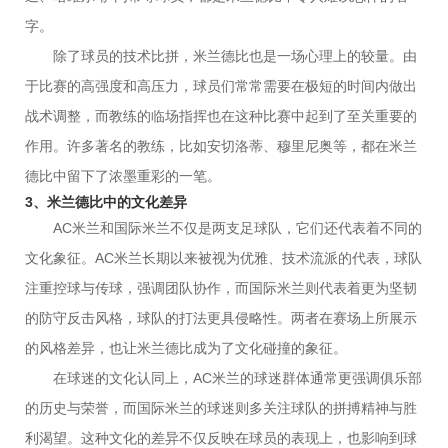
字。
除了球员的技术比拼，米兰德比也是一场心理上的较量。由
于比赛的高强度和高压力，球员们常常需要在极短的时间内做出
战术调整，而教练的临场指挥也在这种比赛中起到了至关重要的
作用。许多著名的教练，比如安切洛蒂、穆里尼奥等，都在米兰
德比中留下了浓墨重彩的一笔。
3、米兰德比中的文化差异
AC米兰和国际米兰不仅是两支足球队，它们还代表着不同的
文化象征。AC米兰长期以来被视为优雅、技术流派的代表，球队
注重控球与传球，强调团队协作，而国际米兰则代表着更为坚韧
的防守反击风格，球队的打法更具侵略性。两者在赛场上所展示
的风格差异，也让米兰德比成为了文化碰撞的象征。
在球迷的文化认同上，AC米兰的球迷群体通常更强调俱乐部
的历史与荣誉，而国际米兰的球迷则多关注球队的拼搏精神与胜
利渴望。这种文化的差异不仅反映在球员的表现上，也影响到球