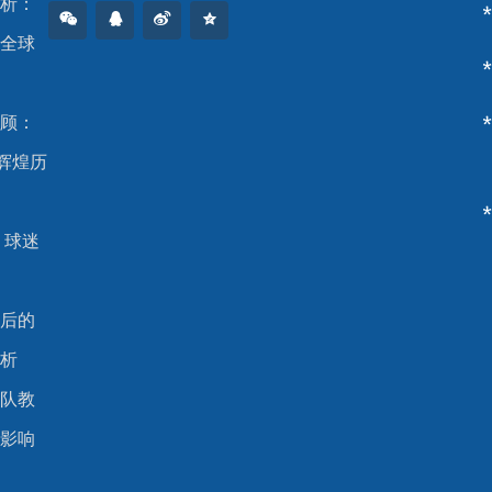
析：
全球
顾：
辉煌历
 球迷
后的
析
队教
影响