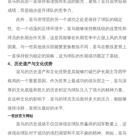
皇马的高层一直保持着谨慎而长远的眼光，避免了盲目追求短期
成绩，而是稳步提升球队的竞争力。
此外，皇马管理层的另一个成功之处是保持了球队的稳定
性。在一个动荡的足球环境中，皇马能够保持教练组的连贯性和
球员的长期合作关系，这是其能够在长期竞争中占据上风的关键
因素。与一些其他俱乐部频繁更换教练不同，皇马在教练更替上
一直保持较为稳定的策略，这为球队的长期成功奠定了基础。
4、历史遗产与文化优势
皇马的历史遗产和文化优势是其能够打破巴萨长期主导西甲
格局的一个重要原因。作为世界上最成功的俱乐部之一，皇马深
厚的文化底蕴和悠久的历史积淀为球队注入了强大的精神力量。
在这种文化的影响下，皇马的球员无论面对多大的压力，都能够
保持冷静，发挥出最好的水平。
一竞技官方网站
皇马的历史成就不仅仅体现在球队所赢得的冠军数量上，还
体现在球队对于成功的强烈渴望和不屈不挠的精神。例如，皇马