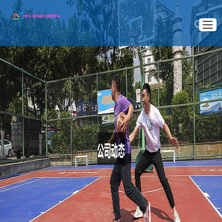
首页
知道一竞技
>
>
首页
公司动态
皇马如何依靠五大关键因素打破巴萨长期主导西甲的格局
精品项目
皇马如何依靠五大关键因素打破巴萨长期主导西甲
公司动态
的格局
服务宗旨
2025 .09 .25
联系一竞技官方网站
在西甲的历史上，巴塞罗那和皇家马德里一直是两大最具竞
争力的俱乐部。然而，近年来，皇马凭借五大关键因素打破了巴
萨长期主导西甲的格局，重新赢得了西甲联赛的霸主地位。本文
将从五个方面详细分析皇马如何借助战术、阵容、管理、球员及