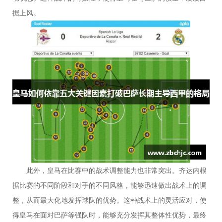
据上风。
此外，皇马在比赛中的战术调整能力也非常突出。齐达内根
据比赛的不同阶段和对手的不同风格，能够迅速做出战术上的调
整，从而最大化地发挥球队的优势。这种战术上的灵活应对，使
得皇马在面对巴萨等强队时，能够充分发挥其整体性优势，最终