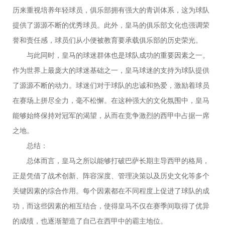
历来重视培养年轻球员，俱乐部拥有强大的青训体系，这为球队
提供了源源不断的优秀球员。此外，皇马的俱乐部文化也强调荣
誉和责任感，球员们从小便被教育要承载俱乐部的历史荣光。
与此同时，皇马的球迷群体也是球队成功的重要因素之一。
作为世界上最庞大的球迷基础之一，皇马球迷的支持为球队提供
了源源不断的动力。球迷们对于球队的忠诚和热爱，激励着球员
在赛场上拼尽全力，毫不松懈。在这种强大的文化氛围中，皇马
能够始终保持对冠军的渴望，从而在竞争激烈的西甲中占据一席
之地。
总结：
总体而言，皇马之所以能够打破巴萨长期主导西甲的格局，
正是凭借了战术创新、阵容深度、管理决策以及历史文化等多个
关键因素的综合作用。每个因素都在不同程度上促进了球队的成
功，而这些因素的相互结合，使得皇马不仅在赛季间取得了优异
的成绩，也逐渐塑造了自己在西甲中的霸主地位。