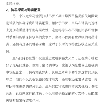
实现逆袭。
2、阵容深度与球员配置
另一个决定皇马能否打破巴萨长期主导西甲格局的关键因素
是球队的阵容深度和球员配置。相比于巴萨，皇马在球员的选择
上更加注重整体平衡与层次性，这使得球队在不同的比赛环境和
对手面前能够保持较高的竞争力。皇马不仅拥有世界级的明星球
员，还拥有足够的替补深度，这对于长时间保持竞技状态至关重
要。
皇马的阵容配置不仅注重进攻端的强大火力，还在防守端做
好了充足的准备。例如，皇马的中场一度被认为是世界上最强的
中场组合之一，拥有如克罗斯、莫德里奇和卡塞米罗这样的顶级
球员，他们不仅具备极强的控球能力，还能够迅速发动进攻，给
球队带来更多的得分机会。皇马的防守线也同样实力强劲，像拉
莫斯、瓦拉内这样的球员，不仅能提供稳定的防守支持，还能在
关键时刻发挥进攻作用。