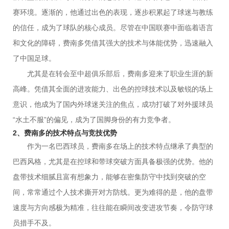
赛环境。逐渐的，他通过出色的表现，逐步积累起了球迷与教练
的信任，成为了球队的核心成员。尽管在中国联赛中面临着语言
和文化的障碍，费南多凭借其强大的技术与体能优势，迅速融入
了中国足球。
尤其是在转会至中超俱乐部后，费南多迎来了职业生涯的新
高峰。凭借其全面的进攻能力、出色的控球技术以及敏锐的场上
意识，他成为了国内外球迷关注的焦点，成功打破了对外援球员
“水土不服”的偏见，成为了国脚身份的有力竞争者。
2、费南多的技术特点与竞技优势
作为一名巴西球员，费南多在场上的技术特点继承了典型的
巴西风格，尤其是在控球和带球突破方面具备极强的优势。他的
盘带技术细腻且富有想象力，能够在密集防守中找到突破的空
间，常常通过个人技术撕开对方防线。更为难得的是，他的盘带
速度与方向感极为精准，往往能在瞬间改变进攻节奏，令防守球
员措手不及。