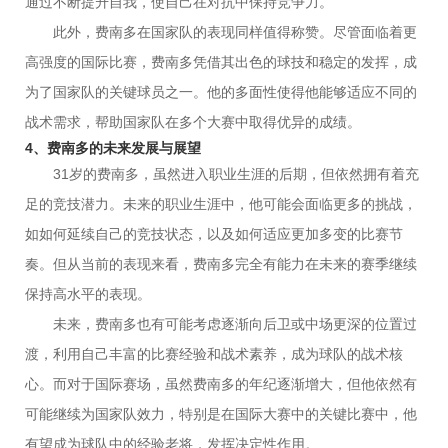
通过不断提升自我，使自己在对抗中保持竞争力。
此外，费南多在国家队的表现同样值得称赞。尽管面临着更
高强度的国际比赛，费南多凭借其出色的球技和稳定的发挥，成
为了国家队的关键球员之一。他的多面性使得他能够适应不同的
战术需求，帮助国家队在多个大赛中取得优异的成绩。
4、费南多的未来发展与展望
31岁的费南多，虽然进入职业生涯的后期，但依然拥有着充
足的竞技潜力。未来的职业生涯中，他可能会面临更多的挑战，
如如何延续自己的竞技状态，以及如何适应更加多变的比赛节
奏。但从当前的表现来看，费南多完全有能力在未来的赛季继续
保持高水平的表现。
未来，费南多也有可能考虑逐渐向后卫或中场更深的位置过
渡，利用自己丰富的比赛经验和战术素养，成为球队的战术核
心。而对于国际赛场，虽然费南多的年纪逐渐增大，但他依然有
可能继续为国家队效力，特别是在国际大赛中的关键比赛中，他
有望成为球队中的经验老将，发挥决定性作用。