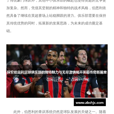
了传统豪门球队外，其他中小俱乐部的崛起也使得英超的竞争更
加复杂。然而，凭借其坚韧的精神和独特的战术风格，伯恩利依
然具备了继续在英超赛场上站稳脚跟的潜力。俱乐部需要在保持
其传统优势的同时，拓展新的发展思路，为未来的成功奠定基
础。
此外，伯恩利的青训系统仍然是球队发展的关键之一。随着