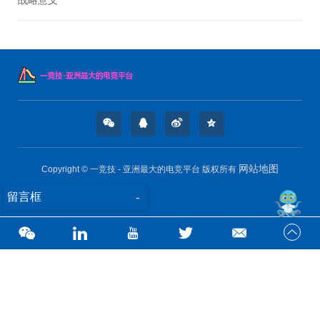
战略意义
网站地图
Copyright © 一竞技 - 亚洲最大的电竞平台 版权所有
留言框
-