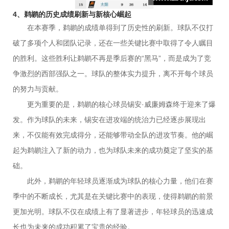
4、鹈鹕的历史成绩刷新与新核心崛起
在本赛季，鹈鹕的成绩单得到了历史性的刷新。球队不仅打
破了多项个人和团队记录，还在一些关键比赛中取得了令人瞩目
的胜利。这些胜利让鹈鹕不再是季后赛的“黑马”，而是成为了竞
争激烈的西部强队之一。球队的整体实力提升，离不开每个球员
的努力与贡献。
更为重要的是，鹈鹕的核心球员锡安·威廉姆森终于迎来了爆
发。作为球队的未来，锡安在进攻端的统治力已经逐步展现出
来，不仅能有效完成得分，还能够带动全队的进攻节奏。他的崛
起为鹈鹕注入了新的动力，也为球队未来的成功奠定了坚实的基
础。
此外，鹈鹕的年轻球员逐渐成为球队的核心力量，他们在赛
季中的不断成长，尤其是在关键比赛中的表现，使得鹈鹕的前景
更加光明。球队不仅在成绩上有了显著进步，年轻球员的迅速成
长也为未来的成功积累了宝贵的经验。