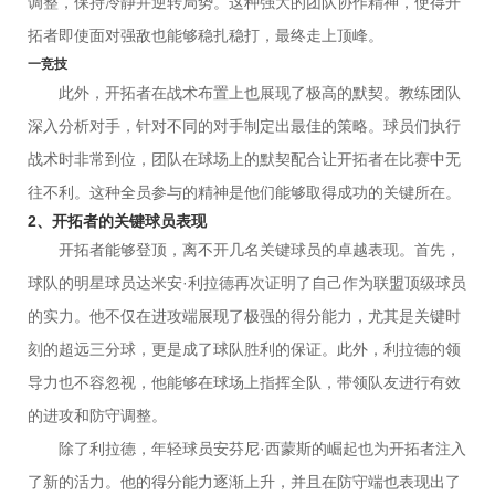
调整，保持冷静并逆转局势。这种强大的团队协作精神，使得开
拓者即使面对强敌也能够稳扎稳打，最终走上顶峰。
一竞技
此外，开拓者在战术布置上也展现了极高的默契。教练团队
深入分析对手，针对不同的对手制定出最佳的策略。球员们执行
战术时非常到位，团队在球场上的默契配合让开拓者在比赛中无
往不利。这种全员参与的精神是他们能够取得成功的关键所在。
2、开拓者的关键球员表现
开拓者能够登顶，离不开几名关键球员的卓越表现。首先，
球队的明星球员达米安·利拉德再次证明了自己作为联盟顶级球员
的实力。他不仅在进攻端展现了极强的得分能力，尤其是关键时
刻的超远三分球，更是成了球队胜利的保证。此外，利拉德的领
导力也不容忽视，他能够在球场上指挥全队，带领队友进行有效
的进攻和防守调整。
除了利拉德，年轻球员安芬尼·西蒙斯的崛起也为开拓者注入
了新的活力。他的得分能力逐渐上升，并且在防守端也表现出了