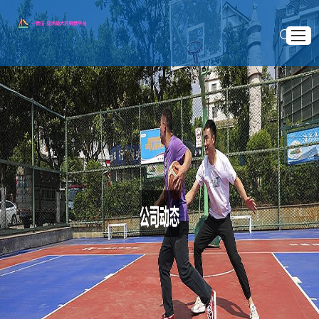
首页
知道一竞技
>
>
首页
公司动态
篮球场地防滑处理技术与材料应用研究及其效果分析
精品项目
篮球场地防滑处理技术与材料应用研究及其效果分
公司动态
析
服务宗旨
2024 .12 .01
联系一竞技官方网站
篮球场地的防滑处理技术与材料的应用，是当前体育设施建
设中一个重要的研究领域。随着篮球运动的普及和比赛强度的提
升，球员在场地上的运动需求日益增大，对场地的防滑性和安全
性提出了更高的要求。篮球场地的防滑处理不仅影响比赛的质量