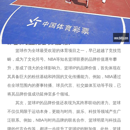
方面详细探讨篮球IP授权开发与跨界合作的新机遇及市场潜力，
具体包括篮球IP的品牌价值、跨界合作的趋势与模式、篮球IP在
消费市场的应用，以及市场潜力的挖掘与未来展望。通过这些分
析，本文旨在为相关企业提供参考，以便能够更好地理解篮球IP
开发的商业机会，并把握未来发展的脉搏。
1、篮球IP的品牌价值与市场影响力
篮球作为全球最受欢迎的体育项目之一，早已超越了竞技范
畴，成为了文化符号。NBA等知名篮球联赛的品牌价值逐年攀
升，形成了强大的全球影响力。篮球IP的品牌价值，首先体现在
其具备巨大的粉丝基础和跨国的文化传播能力。例如，NBA通过
在全球范围内的赛事转播、球员代言、社交媒体互动等手段，已
将其品牌价值成功延伸至多个领域。
其次，篮球IP的品牌价值还表现为其跨界联动的潜力。篮球
不仅仅局限于运动本身，更能与时尚、娱乐、科技等领域产生广
泛联系。例如，NBA与时尚品牌的联名合作、篮球明星与科技品
牌的代言合作等，都进一步提升了篮球IP的附加值。此外，篮球