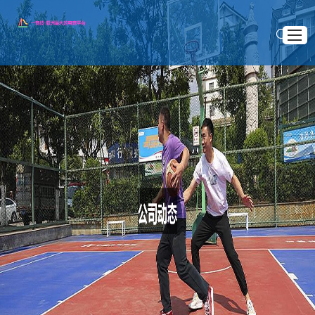
首页
知道一竞技
>
>
首页
公司动态
篮球IP授权开发与跨界合作新机遇探索与市场潜力分析
精品项目
篮球IP授权开发与跨界合作新机遇探索与市场潜力
公司动态
分析
服务宗旨
2024 .12 .01
联系一竞技官方网站
篮球IP授权开发与跨界合作正在成为当今体育产业中的重要
趋势，尤其是在全球化的市场背景下，篮球的文化与影响力日益
扩展。近年来，众多品牌通过与篮球明星、篮球赛事及相关品牌
的跨界合作，探索出了新的商业模式和市场机会。本文将从四个