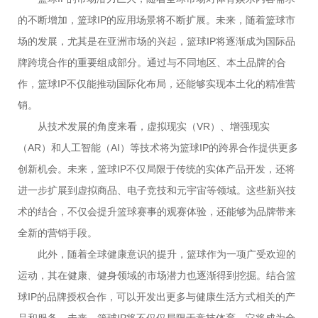
的不断增加，篮球IP的应用场景将不断扩展。未来，随着篮球市
场的发展，尤其是在亚洲市场的兴起，篮球IP将逐渐成为国际品
牌跨境合作的重要组成部分。通过与不同地区、本土品牌的合
作，篮球IP不仅能推动国际化布局，还能够实现本土化的精准营
销。
从技术发展的角度来看，虚拟现实（VR）、增强现实
（AR）和人工智能（AI）等技术将为篮球IP的跨界合作提供更多
创新机会。未来，篮球IP不仅局限于传统的实体产品开发，还将
进一步扩展到虚拟商品、电子竞技和元宇宙等领域。这些新兴技
术的结合，不仅会提升篮球赛事的观赛体验，还能够为品牌带来
全新的营销手段。
此外，随着全球健康意识的提升，篮球作为一项广受欢迎的
运动，其在健康、健身领域的市场潜力也逐渐得到挖掘。结合篮
球IP的品牌授权合作，可以开发出更多与健康生活方式相关的产