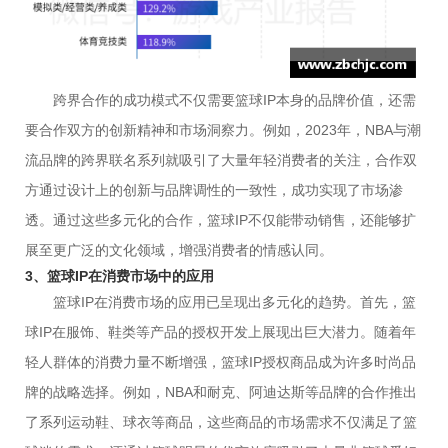
跨界合作的成功模式不仅需要篮球IP本身的品牌价值，还需
要合作双方的创新精神和市场洞察力。例如，2023年，NBA与潮
流品牌的跨界联名系列就吸引了大量年轻消费者的关注，合作双
方通过设计上的创新与品牌调性的一致性，成功实现了市场渗
透。通过这些多元化的合作，篮球IP不仅能带动销售，还能够扩
展至更广泛的文化领域，增强消费者的情感认同。
3、篮球IP在消费市场中的应用
篮球IP在消费市场的应用已呈现出多元化的趋势。首先，篮
球IP在服饰、鞋类等产品的授权开发上展现出巨大潜力。随着年
轻人群体的消费力量不断增强，篮球IP授权商品成为许多时尚品
牌的战略选择。例如，NBA和耐克、阿迪达斯等品牌的合作推出
了系列运动鞋、球衣等商品，这些商品的市场需求不仅满足了篮