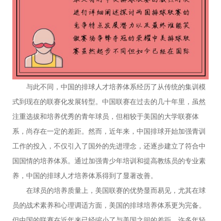
与此不同，中国的排球人才培养体系经历了从传统的集训模
式到现在的联赛化发展转型。中国联赛在过去的几十年里，虽然
注重选拔和培养优秀的青年球员，但相较于美国的大学联赛体
系，尚存在一定的差距。然而，近年来，中国排球开始加强青训
工作的投入，不仅引入了国外的先进理念，还逐步建立了符合中
国国情的培养体系。通过加强青少年培训和提高教练员的专业素
养，中国的排球人才培养体系得到了显著改善。
在球员的培养质量上，美国联赛的优势显而易见，尤其在球
员的战术素养和心理调适方面，美国的排球培养体系更为完备。
但中国的联赛在近年来已经缩小了与美国之间的差距，许多年轻