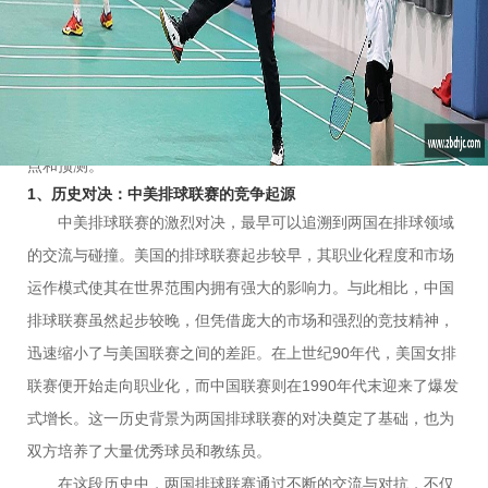
场化运作，在世界排球圈内占有重要地位；而中国联赛则凭借庞
大的观众基础和日益进步的竞技水平，在国际排球界逐步崭露头
角。通过分析中美排球联赛的对决历史、竞技水平、球员发展以
及未来潜力，本文将深入探讨谁能最终笑傲赛场，夺取属于自己
的冠军荣耀。每个方面都将从不同角度进行分析，给出相应的观
点和预测。
1、历史对决：中美排球联赛的竞争起源
中美排球联赛的激烈对决，最早可以追溯到两国在排球领域
的交流与碰撞。美国的排球联赛起步较早，其职业化程度和市场
运作模式使其在世界范围内拥有强大的影响力。与此相比，中国
排球联赛虽然起步较晚，但凭借庞大的市场和强烈的竞技精神，
迅速缩小了与美国联赛之间的差距。在上世纪90年代，美国女排
联赛便开始走向职业化，而中国联赛则在1990年代末迎来了爆发
式增长。这一历史背景为两国排球联赛的对决奠定了基础，也为
双方培养了大量优秀球员和教练员。
在这段历史中，两国排球联赛通过不断的交流与对抗，不仅