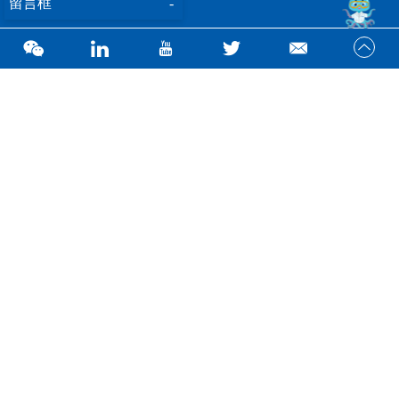
留言框
-