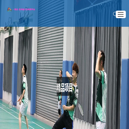
首页
知道一竞技
>
>
首页
精品项目
中美排球联赛激烈对决谁能最终笑傲赛场争锋夺冠荣耀
精品项目
中美排球联赛激烈对决谁能最终笑傲赛场争锋夺冠
公司动态
荣耀
服务宗旨
2025 .04 .11
联系一竞技官方网站
本文将对中美排球联赛的激烈对决进行详细阐述，探讨两国
排球联赛的竞争特点、发展潜力以及最终谁能笑傲赛场、争锋夺
冠的荣耀。中美排球联赛虽然起步不同，但如今已经在国际舞台
上展现出各自的独特魅力。美国联赛依托其先进的体育设施和市