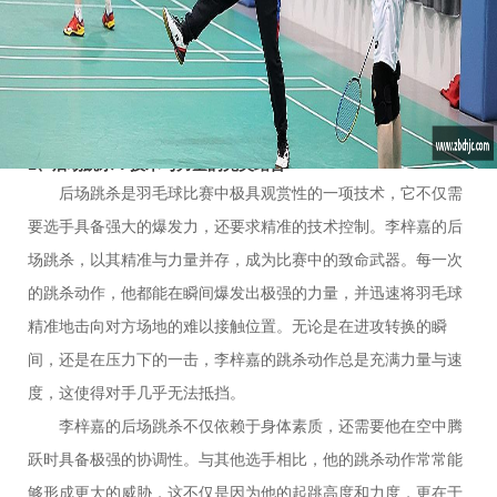
境，最终以极具威胁的攻击性展现了自己的实力。这一胜利不仅
展现了他出色的羽毛球技巧，更是他竞技状态和赛场智慧的完美
结合。本文将从四个方面详细分析李梓嘉在2024瑞士公开赛中凭
后场跳杀制胜所展现的强大攻击力，并对他在比赛中的表现进行
深入解读。
1、后场跳杀：技术与力量的完美结合
后场跳杀是羽毛球比赛中极具观赏性的一项技术，它不仅需
要选手具备强大的爆发力，还要求精准的技术控制。李梓嘉的后
场跳杀，以其精准与力量并存，成为比赛中的致命武器。每一次
的跳杀动作，他都能在瞬间爆发出极强的力量，并迅速将羽毛球
精准地击向对方场地的难以接触位置。无论是在进攻转换的瞬
间，还是在压力下的一击，李梓嘉的跳杀动作总是充满力量与速
度，这使得对手几乎无法抵挡。
李梓嘉的后场跳杀不仅依赖于身体素质，还需要他在空中腾
跃时具备极强的协调性。与其他选手相比，他的跳杀动作常常能
够形成更大的威胁，这不仅是因为他的起跳高度和力度，更在于