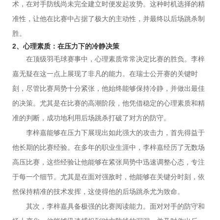
术，在对手防线尚未完全建立时便发起攻势。这种时机选择的精
准性，让他在比赛中占据了极大的主动性，并最终以后场跳杀制
胜。
2、心理素质：在压力下的冷静决策
在顶级羽毛球赛事中，心理素质常常决定比赛的胜负。李梓
嘉无疑在这一点上展现了非凡的能力。在瑞士公开赛的关键时
刻，尽管比赛局势十分紧张，他始终能够保持冷静，并做出最佳
的决策。尤其是在比赛的高潮阶段，他凭借稳定的心理素质和精
准的判断，成功地利用后场跳杀打破了对方的防守。
李梓嘉能够在压力下展现出如此强大的攻击力，首先得益于
他长期的比赛经验。在多年的职业生涯中，李梓嘉经历了无数场
高压比赛，这些经验让他能够在紧张局势中迅速调整心态，专注
于每一个细节。尤其是在面对强敌时，他能够在关键分时刻，依
然保持精准的技术发挥，这使得他的后场跳杀尤为致命。
其次，李梓嘉具备极强的比赛阅读能力。面对对手的防守和