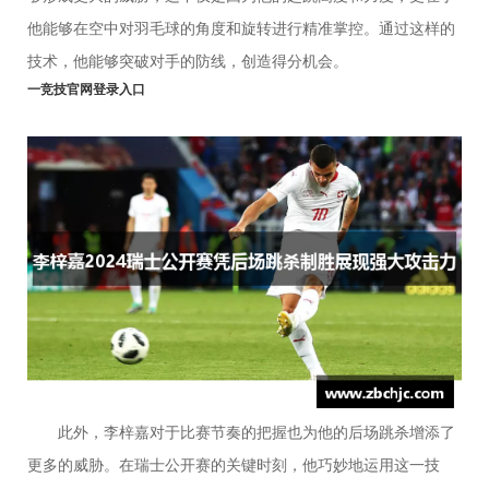
他能够在空中对羽毛球的角度和旋转进行精准掌控。通过这样的
技术，他能够突破对手的防线，创造得分机会。
一竞技官网登录入口
此外，李梓嘉对于比赛节奏的把握也为他的后场跳杀增添了
更多的威胁。在瑞士公开赛的关键时刻，他巧妙地运用这一技