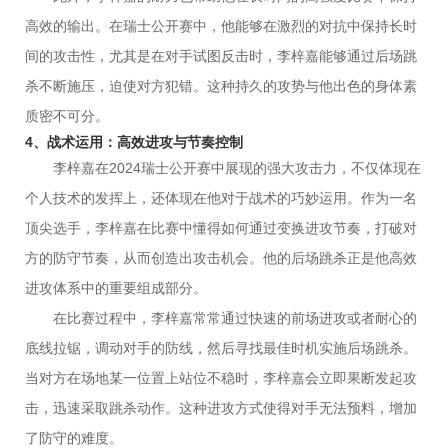
高效的输出。在瑞士公开赛中，他能够在激烈的对抗中保持长时
间的攻击性，尤其是在对手试图反击时，李梓嘉能够通过后场跳
杀不断施压，迫使对方犯错。这种持久的攻势与他出色的身体素
质密不可分。
4、战术运用：高效进攻与节奏控制
李梓嘉在2024瑞士公开赛中展现的强大攻击力，不仅体现在
个人技术的发挥上，还体现在他对于战术的巧妙运用。作为一名
顶尖选手，李梓嘉在比赛中懂得如何通过变换进攻节奏，打破对
方的防守节奏，从而创造出攻击机会。他的后场跳杀正是他高效
进攻体系中的重要组成部分。
在比赛过程中，李梓嘉常常通过快速的前场进攻或者耐心的
底线拉锯，调动对手的防线，然后寻找最佳时机实施后场跳杀。
当对方在场地某一位置上站位不稳时，李梓嘉会立即果断发起攻
击，迅速采取跳杀动作。这种进攻方式使得对手无法预料，增加
了防守的难度。