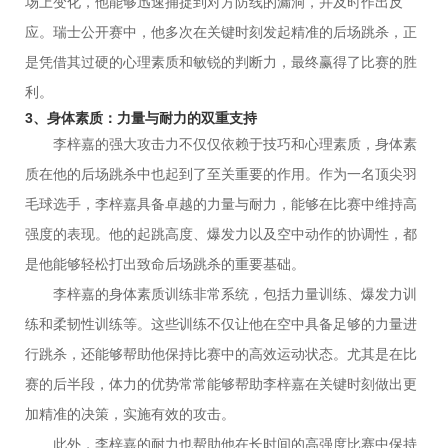
场上变化，他能够迅速捕捉到对方防线的漏洞，并及时作出反
应。瑞士公开赛中，他多次在关键时刻发起精准的后场跳杀，正
是凭借其过硬的心理素质和敏锐的判断力，最终赢得了比赛的胜
利。
3、身体素质：力量与耐力的双重支持
李梓嘉的强大攻击力不仅仅依赖于技巧和心理素质，身体素
质在他的后场跳杀中也起到了至关重要的作用。作为一名顶尖羽
毛球选手，李梓嘉具备卓越的力量与耐力，能够在比赛中维持高
强度的表现。他的起跳高度、爆发力以及空中动作的协调性，都
是他能够轻松打出致命后场跳杀的重要基础。
李梓嘉的身体素质训练非常系统，包括力量训练、爆发力训
练和柔韧性训练等。这些训练不仅让他在空中具备足够的力量进
行跳杀，还能够帮助他保持比赛中的高效运动状态。尤其是在比
赛的后半段，体力的优势常常能够帮助李梓嘉在关键时刻做出更
加精准的决策，实施有效的攻击。
此外，李梓嘉的耐力也帮助他在长时间的高强度比赛中保持