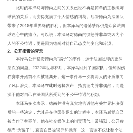
此时的本泽马与德尚之间的关系已经不再是简单的主教练与
球员的关系，而变得充满了个人情感的纠葛。尽管德尚为法国队
带来了2018年世界杯的胜利，但本泽马的遗憾缺席仍是众多法国
球迷心中的痛点。可以说，本泽马对德尚的愤怒并非单纯因为个
人的不公待遇，更是因为德尚对待自己态度的变化和冷漠。
2、公开指责的背景
本泽马公开指责德尚为“骗子”的事件，源于法国足球的更深
层次的问题。2022年世界杯后，本泽马回到了国家队，但却因伤
在赛事开始前不久被迫离开。这一事件再一次将两人的矛盾推向
了风口浪尖。本泽马在此时选择发声，指责德尚并非偶然，而是
源于他对自己在法国队所受到的不公平待遇的积怨。
本泽马多次表示，德尚并没有真实地告诉他有关世界杯决赛
后的一些决定，尤其是在他因伤退出的过程中，本泽马感觉自己
被当作了替罪羊。他在社交媒体上的指责语气非常强烈，公开称
德尚“为骗子”，直言自己被误导和抛弃，这一言论不仅让整个法