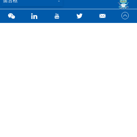
留言框
-