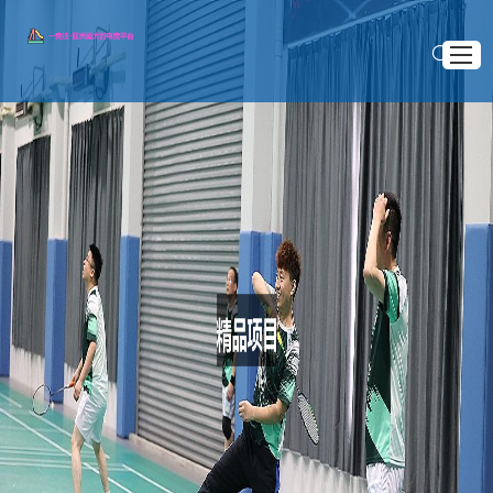
首页
知道一竞技
>
>
首页
精品项目
本泽马为何公开指责德尚为骗子并揭露背后的内幕和矛盾
精品项目
本泽马为何公开指责德尚为骗子并揭露背后的内幕
公司动态
和矛盾
服务宗旨
2026 .05 .08
联系一竞技官方网站
本文将深入探讨法国足球明星本泽马公开指责法国国家队主
帅德尚为“骗子”这一事件的背后真相及其深层次的矛盾。这一争
议不仅引发了足球界的广泛关注，还揭示了本泽马与德尚之间多
年的不合。本文将从四个方面详细分析本泽马为何选择公开指责