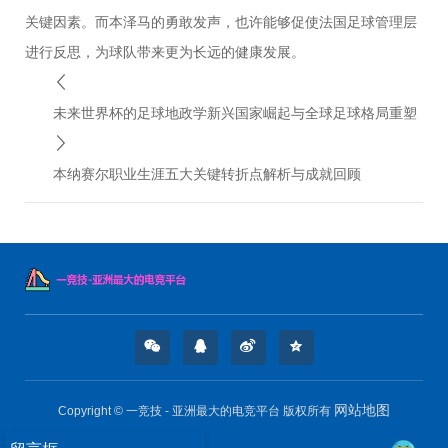
关键因素。而本泽马的勇敢发声，也许能够促使法国足球管理层
进行反思，为球队带来更为长远的健康发展。
未来世界杯的足球地政学新兴国家崛起与全球足球格局重塑
本纳赛尔职业生涯五大关键转折点解析与成就回顾
网站地图
Copyright © 一竞技 - 亚洲最大的电竞平台 版权所有