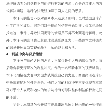
法理解德尚为何选择不与他进行有效的沟通，而是通过排斥的方
式解决问题。这种做法无疑加深了两人之间的矛盾。
本泽马的指责不仅对德尚本人造成了影响，也对法国足球产
生了广泛的波动。球迷们对于德尚的信任开始动摇，媒体也纷纷
报道这一事件，导致法国足球的管理层不得不出面进行解释。此
外，本泽马的言论也让其他球员感受到压力，一些原本支持德尚
的球员开始重新审视他作为主帅的能力和方法。
4、利益冲突与背后隐情
本泽马与德尚之间的矛盾，不仅仅是个人恩怨那么简单。背
后隐含着更深层次的利益冲突。作为一名经验丰富的顶级球员，
本泽马期望在大赛中为国家队贡献自己的力量，而德尚则在球队
中扮演着绝对的领导角色。他们之间的利益冲突主要体现在本泽
马对于个人表现和地位的追求与德尚对球队整体利益的权衡之间
的矛盾。
另外，本泽马的公开指责也暴露出法国足球内部的一些潜规