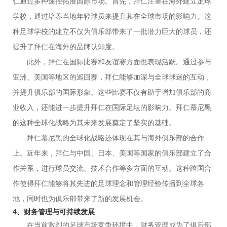
仁通过多种途径拓展国际市场。首先，拜仁注重在海外建立足球
学校，通过培养当地年轻球员来提升其在全球市场的影响力。这
种足球学校的建立不仅为俱乐部带来了一批潜力巨大的球员，还
提升了拜仁在海外的品牌认知度。
此外，拜仁在国际比赛和友谊赛方面也表现活跃。通过参与
亚洲、美国等地区的巡回赛，拜仁能够加深与全球球迷的互动，
并提升俱乐部的国际形象。这些比赛不仅有助于增加俱乐部的商
业收入，还能进一步提升拜仁在国际足坛的影响力。拜仁慕尼黑
的这种全球化战略为其未来发展奠定了坚实的基础。
拜仁慕尼黑的全球化战略还体现在其与海外俱乐部的合作
上。近年来，拜仁与中国、日本、美国等国家的俱乐部建立了合
作关系，进行球员交流、技术合作等多方面的互动。这种跨国合
作使得拜仁能够将其先进的足球理念和管理经验传播到全球各
地，同时也为俱乐部带来了新的发展机会。
4、财务管理与可持续发展
在当前激烈的足球市场竞争环境中，财务管理成为了俱乐部