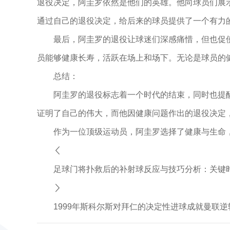
退役决定，阿圭罗依然是他们的英雄。他向球员们展
通过自己的退役决定，给后来的球员提供了一个有力
最后，阿圭罗的退役让球迷们深感痛惜，但也促
员能够健康长寿，活跃在场上和场下。无论是球员的
总结：
阿圭罗的退役标志着一个时代的结束，同时也提
证明了自己的伟大，而他因健康问题作出的退役决定
作为一位顶级运动员，阿圭罗选择了健康与生命
足球门将扑救后的补射球反应与技巧分析：关键
1999年斯科尔斯对拜仁的决定性进球成就曼联