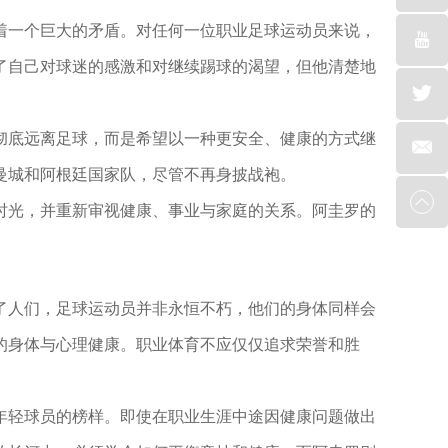
着一个巨大的矛盾。对任何一位职业足球运动员来说，
了自己对球迷的感激和对继续踢球的渴望，但他清楚地
彻底远离足球，而是希望以一种更安全、健康的方式继
曼城和阿根廷国家队，尽管不再身披战袍。
时光，并重新审视健康、事业与家庭的关系。阿圭罗的
了人们，足球运动员并非永恒不朽，他们的身体同样会
的身体与心理健康。职业体育不应仅仅追求荣誉和胜
年轻球员的榜样。即使在职业生涯中途因健康问题做出