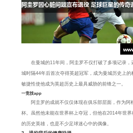
在曼城的11年间，阿圭罗不仅打破了多项记录，
城时隔44年后首次夺得英超冠军，成为曼城历史上
敏捷性使他成为英超历史上最具威胁的前锋之一。
一竞技app
阿圭罗的成就不仅仅体现在俱乐部层面，作为阿
杯。虽然他未能在世界杯上夺冠，但他在2014年世
的历史英雄，也是不少足球迷心中的偶像。