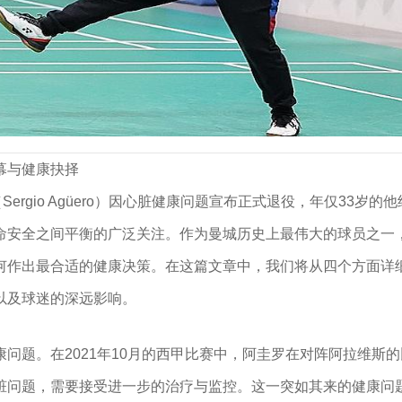
奇谢幕与健康抉择
幕与健康抉择
幕与健康抉择
（Sergio Agüero）因心脏健康问题宣布正式退役，年仅3
命安全之间平衡的广泛关注。作为曼城历史上最伟大的球员之一
何作出最合适的健康决策。在这篇文章中，我们将从四个方面详
以及球迷的深远影响。
问题。在2021年10月的西甲比赛中，阿圭罗在对阵阿拉维斯
脏问题，需要接受进一步的治疗与监控。这一突如其来的健康问