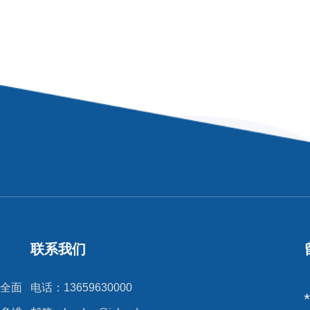
联系我们
全面
电话：13659630000