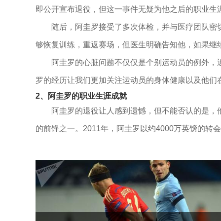
即公开宣布退役，但这一事件无疑为他之后的职业生
随后，阿圭罗接受了多次体检，并与医疗团队密
够恢复训练，重返赛场，但医生明确告知他，如果继续
阿圭罗的心脏问题不仅仅是个别运动员的例外，
罗的经历让我们更加关注运动员的身体健康以及他们
2、阿圭罗的职业生涯成就
阿圭罗的退役让人感到遗憾，但不能否认的是，
的前锋之一。2011年，阿圭罗以约4000万英镑的