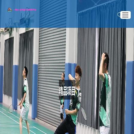
首页
知道一竞技
>
>
首页
精品项目
精品项目
内马尔女友布鲁娜的五大职业领域解析揭秘与未来发展方向
公司动态
内马尔女友布鲁娜的五大职业领域解析揭秘与未来
服务宗旨
发展方向
联系一竞技官方网站
2025 .08 .25
内马尔女友布鲁娜·比安卡（Bruna Biancardi）不仅因其与
巴西足球明星内马尔的恋情备受关注，她在多个领域的职业表现
也引起了媒体和粉丝的广泛关注。布鲁娜是一位多才多艺的女
性，除了在时尚和娱乐圈的影响力之外，她还在健康、商业和社