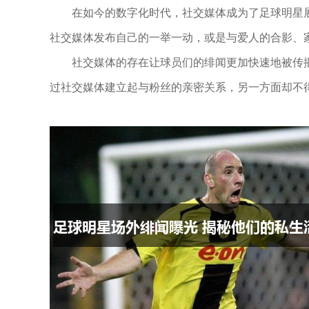
在如今的数字化时代，社交媒体成为了足球明星
社交媒体发布自己的一举一动，或是与爱人的合影、
社交媒体的存在让球员们的绯闻更加快速地被传
过社交媒体建立起与粉丝的亲密关系，另一方面却不