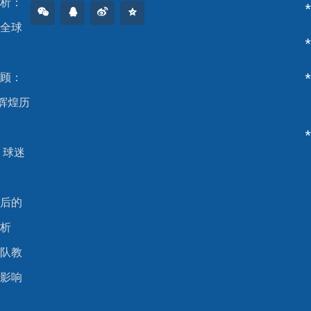
析：
全球
顾：
辉煌历
 球迷
后的
析
队教
影响