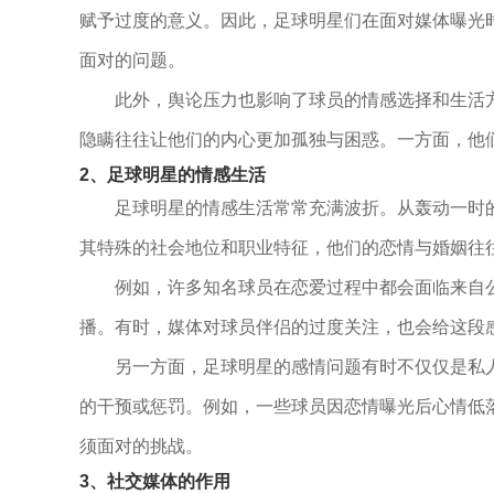
赋予过度的意义。因此，足球明星们在面对媒体曝光
面对的问题。
此外，舆论压力也影响了球员的情感选择和生活
隐瞒往往让他们的内心更加孤独与困惑。一方面，他
2、足球明星的情感生活
足球明星的情感生活常常充满波折。从轰动一时
其特殊的社会地位和职业特征，他们的恋情与婚姻往
例如，许多知名球员在恋爱过程中都会面临来自
播。有时，媒体对球员伴侣的过度关注，也会给这段
另一方面，足球明星的感情问题有时不仅仅是私
的干预或惩罚。例如，一些球员因恋情曝光后心情低
须面对的挑战。
3、社交媒体的作用