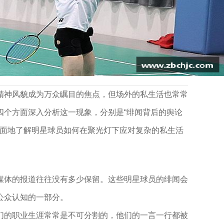
精神风貌成为万众瞩目的焦点，但场外的私生活也常常
四个方面深入分析这一现象，分别是“绯闻背后的舆论
加全面地了解明星球员如何在聚光灯下应对复杂的私生活
媒体的报道往往没有多少保留。这些明星球员的绯闻会
公众认知的一部分。
们的职业生涯常常是不可分割的，他们的一言一行都被