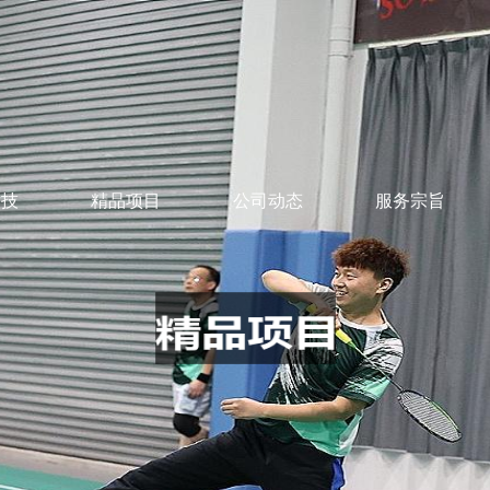
竞技
精品项目
公司动态
服务宗旨