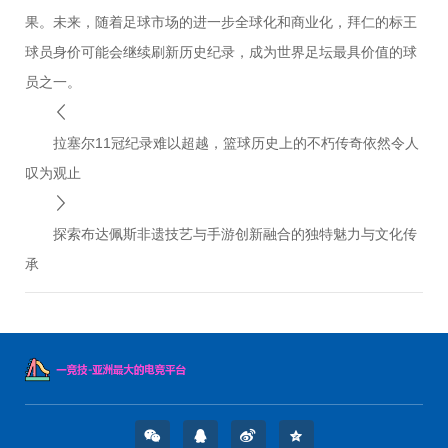
果。未来，随着足球市场的进一步全球化和商业化，拜仁的标王
球员身价可能会继续刷新历史纪录，成为世界足坛最具价值的球
员之一。
拉塞尔11冠纪录难以超越，篮球历史上的不朽传奇依然令人
叹为观止
探索布达佩斯非遗技艺与手游创新融合的独特魅力与文化传
承