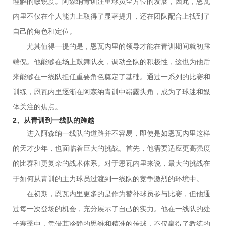
理解的敏锐度。阿森纳青训注重球员全方位的发展，因此，恩瓦
内里不仅在个人能力上取得了显著提升，还在团队配合上找到了
自己的角色和定位。
尤其值得一提的是，恩瓦内里的领导才能在青训期间就初露
端倪。他能够在场上鼓舞队友，调动全队的积极性，这也为他后
来能够在一线队担任重要角色奠定了基础。通过一系列的比赛和
训练，恩瓦内里逐渐在阿森纳青训中崭露头角，成为了球迷和媒
体关注的焦点。
2、从青训到一线队的跨越
进入阿森纳一线队的道路并不容易，即使是如恩瓦内里这样
的天才少年，也面临着巨大的挑战。首先，他需要适应更高强度
的比赛和更复杂的战术体系。对于恩瓦内里来说，最大的挑战在
于如何从青训的主力球员过渡到一线队的竞争激烈的环境中。
在初期，恩瓦内里更多的是作为替补球员参与比赛，但他通
过每一次登场的机会，充分展示了自己的实力。他在一线队的处
子赛季中，凭借其冷静的思维和精准的传球，不仅赢得了教练的