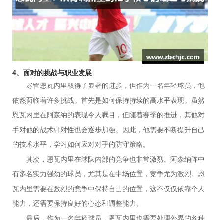
4、面对的挑战与职业发展
尽管恩瓦内里取得了显著的进步，但作为一名年轻球员，他
依然面临着许多挑战。首先是如何保持持续的高水平表现。虽然
恩瓦内里在阿森纳的表现令人瞩目，但随着赛季的推进，其他对
手对他的战术针对性也会逐步加强。因此，他需要不断提升自己
的技术水平，学习如何应对对手的防守策略。
其次，恩瓦内里在球队内部的竞争也非常激烈。阿森纳阵中
有多名实力强劲的球员，尤其是在中场位置，竞争尤为激烈。恩
瓦内里需要在激烈的竞争中保持自己的位置，这不仅仅依靠个人
能力，还需要保持良好的心态和调整能力。
最后，作为一名年轻球员，恩瓦内里也需要处理外界的各种