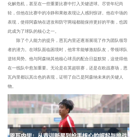
化解危机，甚至在一些重要比赛中打入关键进球。尽管年纪尚
轻，但他在比赛中的冷静和果敢表现让人感到惊讶。他在中场的
表现，使得阿森纳在进攻和防守两端都能保持更好的平衡，也因
此成为了球队的核心之一。
除了个人能力的提升，恩瓦内里还逐渐展现了作为团队领导
者的潜力。在球队面临困境时，他常常能够激励队友，带领球队
逆转局势。他与阿森纳其他核心球员的配合日益默契，这使得他
在一线队中愈加重要。无论是在英超联赛，还是在欧战赛场，恩
瓦内里都以其出色的表现，证明了自己是阿森纳未来的关键人
物。