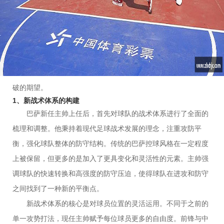
攻和防守表现都有了显著提升，不仅在联赛中的成绩逐步攀升，
而且球队内部的团结与配合也得到了有效增强。在这个过程中，
球迷的期望不断提高，他们希望巴萨能够在未来的比赛中实现更
多突破，甚至在欧洲赛场上重新崛起。本文将从四个方面详细分
析巴萨新任主帅的战术调整、球队表现的回暖以及球迷对未来突
破的期望。
1、新战术体系的构建
巴萨新任主帅上任后，首先对球队的战术体系进行了全面的
梳理和调整。他秉持着现代足球战术发展的理念，注重攻防平
衡，强化球队整体的防守结构。传统的巴萨控球风格在一定程度
上被保留，但更多的是加入了更具变化和灵活性的元素。主帅强
调球队的快速转换和高强度的防守压迫，使得球队在进攻和防守
之间找到了一种新的平衡点。
新战术体系的核心是对球员位置的灵活运用。不同于之前的
单一攻势打法，现任主帅赋予每位球员更多的自由度。前锋与中