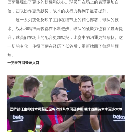
巴萨展现出了更多的韧性和决心。球员们在场上的表现更加自
信，团队协作更为默契，战术的执行力得到了显著提升。
这一系列变化反映了主帅在细节上的精心部署，球队的技
术、战术和精神面貌都在不断进步。球队的凝聚力也有了显著提
升，球员们在场上的配合更加默契，比赛中的沟通更加顺畅。这
一切的变化，使得巴萨在经历了低谷后，重新找回了曾经的辉
煌。
一竞技官网登录入口