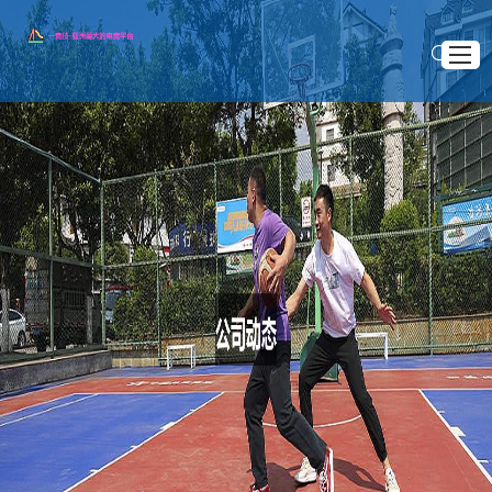
首页
知道一竞技
>
>
首页
公司动态
精品项目
奥林匹亚科斯在希腊足球联赛中稳居榜首的成功秘诀与战略分析
公司动态
奥林匹亚科斯在希腊足球联赛中稳居榜首的成功秘
服务宗旨
诀与战略分析
联系一竞技官方网站
2026 .01 .14
奥林匹亚科斯足球俱乐部是希腊足球历史上最具影响力和成
功的球队之一。在希腊足球联赛（Super League Greece）中，
奥林匹亚科斯常年稳居榜首，凭借其卓越的管理、球员质量以及
战术执行力，始终保持着在国内足球的主导地位。本文将围绕奥