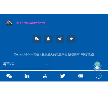
网站地图
Copyright © 一竞技 - 亚洲最大的电竞平台 版权所有
留言框
-