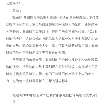
队带来胜利。
总结：
勒布朗·詹姆斯在季后赛对阵凯尔特人的三分球表现，不仅仅
是数字上的积累，更是他篮球智慧和全面能力的体现。通过精准
的三分球，詹姆斯在高压对抗中展现了与众不同的领导力和决胜
时刻的冷静，这使得他在与凯尔特人的每一次对决中都能左右比
赛的走势。无论是提升个人命中率，还是为球队创造空间，詹姆
斯都用他的三分球发挥了无可替代的作用。
从更宏观的角度来看，詹姆斯的三分球也反映了NBA比赛风
格的演变。从最初的内线主导到现在的外线进攻，詹姆斯的三分
球为这场变革贡献了力量。他的三分球不仅增强了个人的攻击
力，也为整个篮球世界树立了新的进攻标准
维迪奇2008年欧冠对阵巴塞罗那的经典防守展现与技术分析